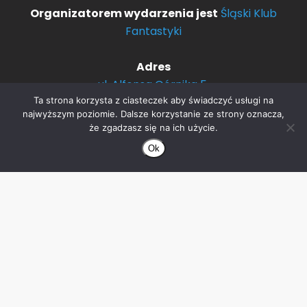
Organizatorem wydarzenia jest
Śląski Klub
Fantastyki
Adres
ul. Alfonsa Górnika 5,
40-134 Katowice
Ta strona korzysta z ciasteczek aby świadczyć usługi na
najwyższym poziomie. Dalsze korzystanie ze strony oznacza,
Kontakt
że zgadzasz się na ich użycie.
Skontaktuj się!
Ok
Regulaminy
Wszystkie regulaminy
Media
Facebook
Instagram