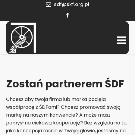
Skip
sdf@skf.org.pl
to
content
Śląskie Dni
Konwent
miłośników
Fantastyki
fantastyki
Zostań partnerem ŚDF
Chcesz aby twoja firma lub marka podjęła
współpracę z ŚDFami? Chcesz promować swoją
markę na naszym konwencie? A może masz
pomysł na ciekawą kooperację? Bez względu na to,
jaka koncepcja rośnie w Twojej głowie, jesteśmy na