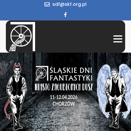
Skip
sdf@skf.org.pl
to
content
Śląskie Dni
Konwent
miłośników
Fantastyki
fantastyki